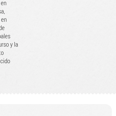
 en
sa,
 en
de
pales
rso y la
to
ecido