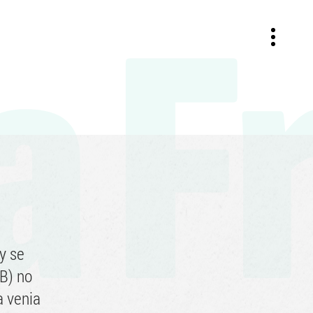
a F
y se
FB) no
a venia