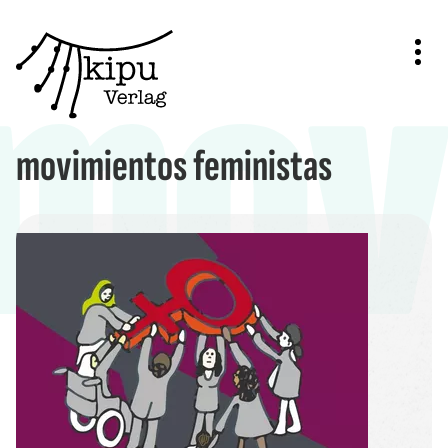
mov
Zum
Inhalt
springen
movimientos feministas