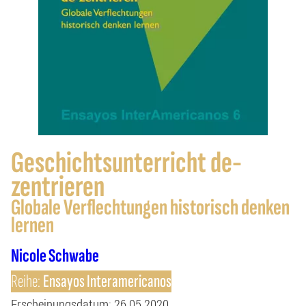
Geschichtsunterricht de-
zentrieren
Globale Verflechtungen historisch denken
lernen
Nicole Schwabe
Reihe:
Ensayos Interamericanos
Erscheinungsdatum
: 26.05.2020