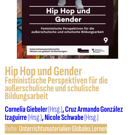
Hip Hop und Gender
Feministische Perspektiven für die
außerschulische und schulische
Bildungsarbeit
Cornelia Giebeler
(Hrsg.)
Cruz Armando González
Izaguirre
(Hrsg.)
Nicole Schwabe
(Hrsg.)
Reihe:
Unterrichtsmaterialien Globales Lernen