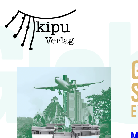
Glo
E
M