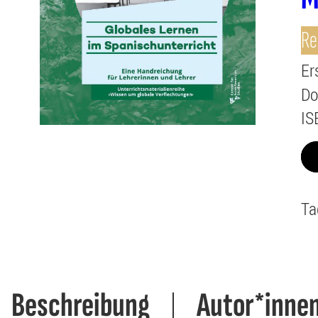
Re
Er
Do
IS
Ta
Beschreibung
Autor*inne