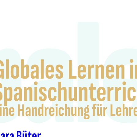
bal
Globales Lernen 
Spanischunterric
ine Handreichung für Lehr
ara Büter