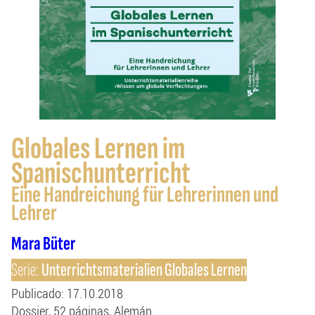
Globales Lernen im
Spanischunterricht
Eine Handreichung für Lehrerinnen und
Lehrer
Mara Büter
Serie:
Unterrichtsmaterialien Globales Lernen
Publicado
: 17.10.2018
Dossier
52
páginas
Alemán