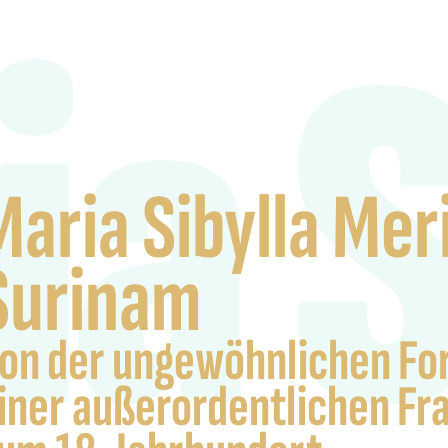
a S
Maria Sibylla Mer
Surinam
on der ungewöhnlichen Fo
iner außerordentlichen Fra