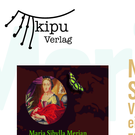
Mari
V
e