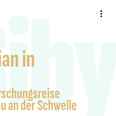
iby
ian in
rschungsreise
u an der Schwelle