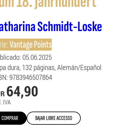
um 18. Jahrhundert
atharina Schmidt-Loske
rie:
Vantage Points
blicado
: 05.06.2025
pa dura
132
páginas
Alemán/Español
BN
: 9783946507864
64,90
UR
l. IVA
COMPRAR
BAJAR LIBRE ACCESSO