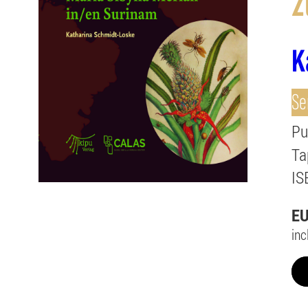
z
K
Se
Pu
Ta
IS
E
inc